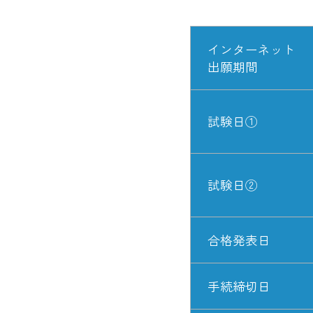
インターネット
出願期間
試験日①
試験日②
合格発表日
手続締切日