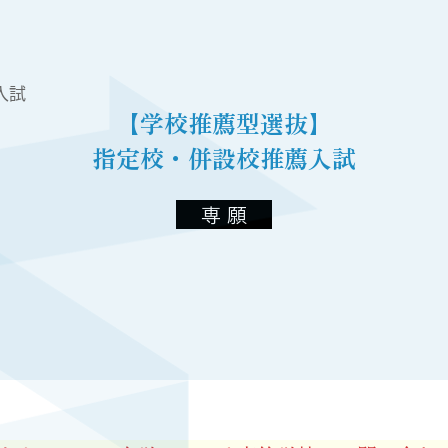
入試
【学校推薦型選抜】
指定校・併設校推薦入試
専 願