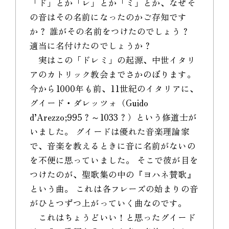
「ド」とか「レ」とか「ミ」とか、なぜそ
の音はその名前になったのかご存知です
か？ 誰がその名前をつけたのでしょう？
適当に名付けたのでしょうか？
実はこの「ドレミ」の起源、中世イタリ
アのカトリック教会までさかのぼります。
今から1000年も前、11世紀のイタリアに、
グイード・ダレッツォ（Guido
d’Arezzo;995？～1033？）という修道士が
いました。 グイードは優れた音楽理論家
で、音楽を教えるときに音に名前がないの
を不便に思っていました。 そこで彼が目を
つけたのが、聖歌集の中の『ヨハネ賛歌』
という曲。 これは各フレーズの始まりの音
がひとつずつ上がっていく曲なのです。
これはちょうどいい！と思ったグイード