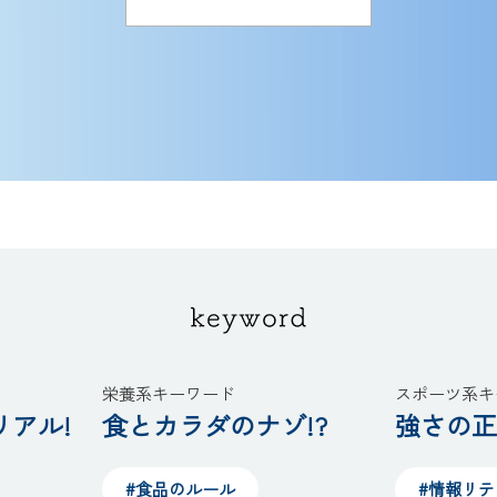
栄養系キーワード
スポーツ系キ
アル!
食とカラダのナゾ!?
強さの正
#食品のルール
#情報リ