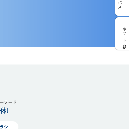
ネット出願
ーワード
体!
テラシー