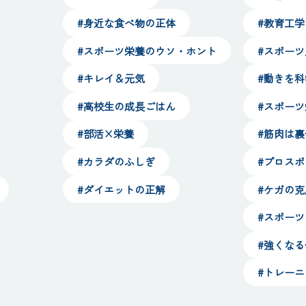
#身近な食べ物の正体
#教育工学
#スポーツ栄養のウソ・ホント
#スポー
#キレイ＆元気
#動きを
#高校生の成長ごはん
#スポー
#部活×栄養
#筋肉は
#カラダのふしぎ
#プロス
#ダイエットの正解
#ケガの克
#スポー
#強くな
#トレー