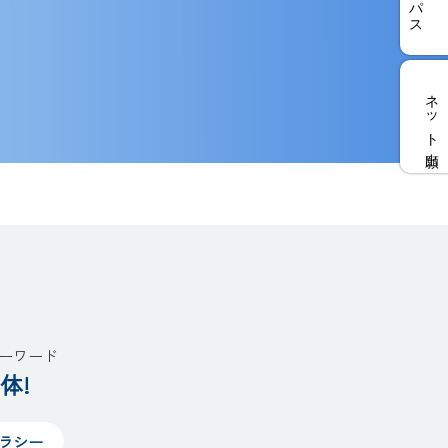
ネット出願
ーワード
体!
テラシー