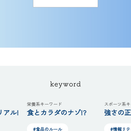
栄養系キーワード
スポーツ系キ
アル!
食とカラダのナゾ!?
強さの正
#食品のルール
#情報リ