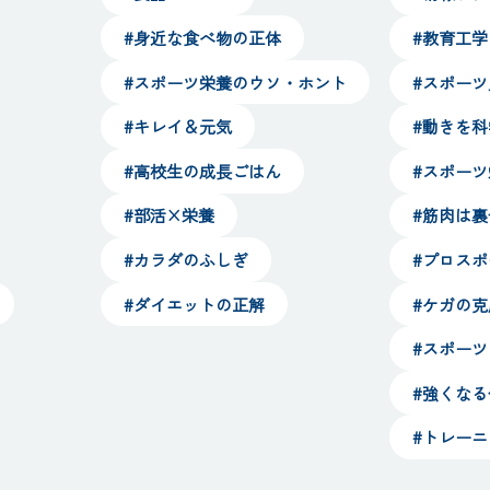
#身近な食べ物の正体
#教育工学
#スポーツ栄養のウソ・ホント
#スポー
#キレイ＆元気
#動きを
#高校生の成長ごはん
#スポー
#部活×栄養
#筋肉は
#カラダのふしぎ
#プロス
#ダイエットの正解
#ケガの克
#スポー
#強くな
#トレー