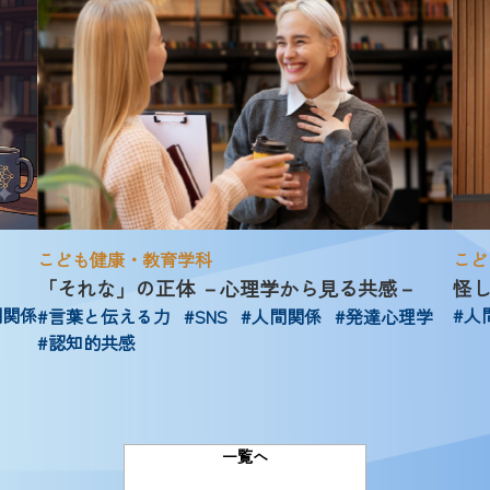
こども健康・教育学科
こど
「それな」の正体 －心理学から見る共感－
怪
間関係
#人
#言葉と伝える力
#SNS
#人間関係
#発達心理学
#認知的共感
一覧へ